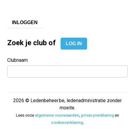
INLOGGEN
Zoek je club
of
LOG IN
Clubnaam
2026 © Ledenbeheer.be, ledenadministratie zonder
moeite.
Lees onze
algemene voorwaarden
,
privacyverklaring
en
cookieverklaring
.