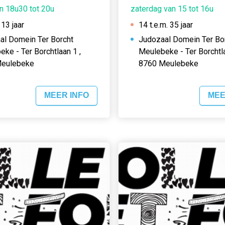
an 18u30 tot 20u
zaterdag van 15 tot 16u
 13 jaar
14 t.e.m. 35 jaar
al Domein Ter Borcht
Judozaal Domein Ter Bo
ke - Ter Borchtlaan 1 ,
Meulebeke - Ter Borchtla
eulebeke
8760 Meulebeke
MEER INFO
MEE