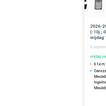
2026-20
(-10j ; 
vrijdag
4 septem
vrijdag v
6 t.e.m.
Dansza
Meuleb
Ingelm
Meule