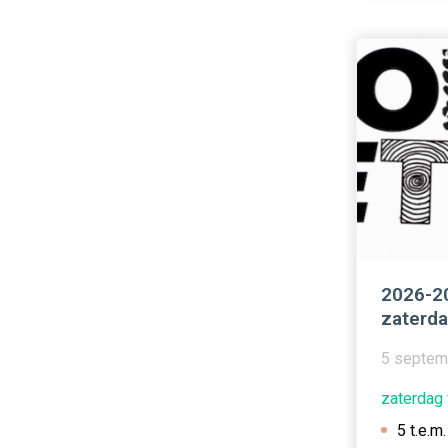
2026-2
zaterd
5 septem
zaterdag 
5 t.e.m.