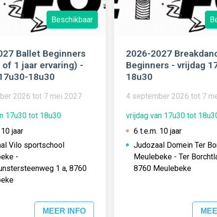
Beschikbaar
B
27 Ballet Beginners
2026-2027 Breakdan
0 of 1 jaar ervaring) -
Beginners - vrijdag 1
 17u30-18u30
18u30
ber 2026 tot 7 mei 2027
4 september 2026 tot 7 m
an 17u30 tot 18u30
vrijdag van 17u30 tot 18u3
 10 jaar
6 t.e.m. 10 jaar
al Vilo sportschool
Judozaal Domein Ter Bo
eke -
Meulebeke - Ter Borchtla
unstersteenweg 1 a, 8760
8760 Meulebeke
beke
MEER INFO
MEE