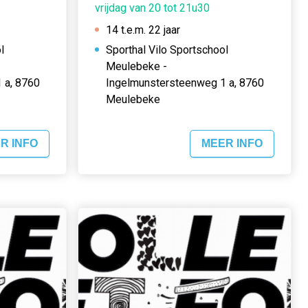
vrijdag van 20 tot 21u30
14 t.e.m. 22 jaar
l
Sporthal Vilo Sportschool
Meulebeke -
 a, 8760
Ingelmunstersteenweg 1 a, 8760
Meulebeke
R INFO
MEER INFO