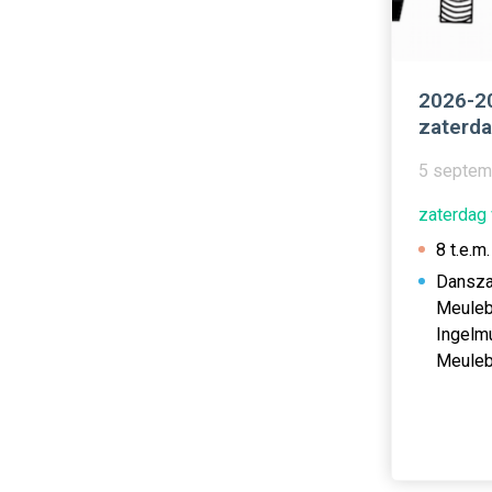
2026-2
zaterd
5 septem
zaterdag 
8 t.e.m.
Dansza
Meuleb
Ingelm
Meule