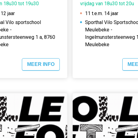
an 18u30 tot 19u30
vrijdag van 18u30 tot 20u
 12 jaar
11 t.e.m. 14 jaar
al Vilo sportschool
Sporthal Vilo Sportschoo
eke -
Meulebeke -
unstersteenweg 1 a, 8760
Ingelmunstersteenweg 1
beke
Meulebeke
MEER INFO
MEE