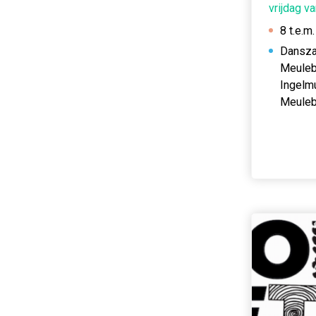
vrijdag v
8 t.e.m.
Dansza
Meuleb
Ingelm
Meule