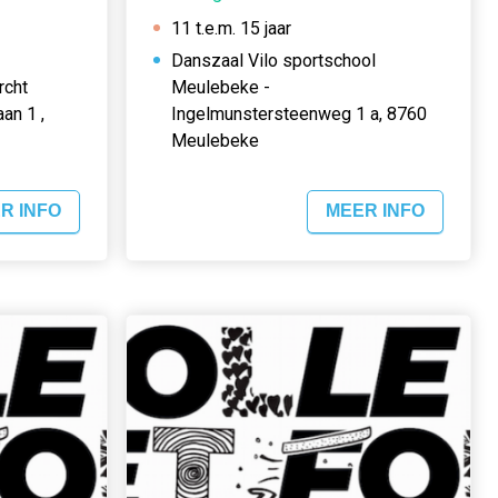
11 t.e.m. 15 jaar
Danszaal Vilo sportschool
rcht
Meulebeke -
an 1 ,
Ingelmunstersteenweg 1 a, 8760
Meulebeke
R INFO
MEER INFO