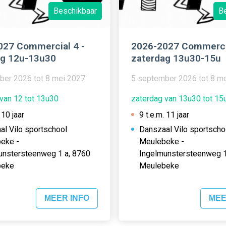
Beschikbaar
B
027 Commercial 4 -
2026-2027 Commercia
ag 12u-13u30
zaterdag 13u30-15u
ber 2026 tot 8 mei 2027
5 september 2026 tot 8 m
van 12 tot 13u30
zaterdag van 13u30 tot 15
 10 jaar
9 t.e.m. 11 jaar
al Vilo sportschool
Danszaal Vilo sportscho
eke -
Meulebeke -
unstersteenweg 1 a, 8760
Ingelmunstersteenweg 1
beke
Meulebeke
MEER INFO
MEE