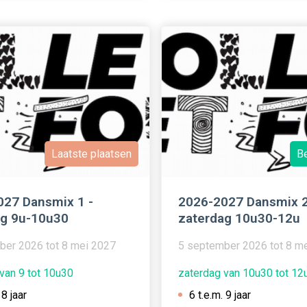
Laatste plaatsen
B
027 Dansmix 1 -
2026-2027 Dansmix 2
ag 9u-10u30
zaterdag 10u30-12u
ber 2026 tot 8 mei 2027
5 september 2026 tot 8 m
van 9 tot 10u30
zaterdag van 10u30 tot 12
 8 jaar
6 t.e.m. 9 jaar