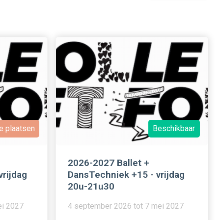
e plaatsen
Beschikbaar
2026-2027 Ballet +
vrijdag
DansTechniek +15 - vrijdag
20u-21u30
ei 2027
4 september 2026 tot 7 mei 2027