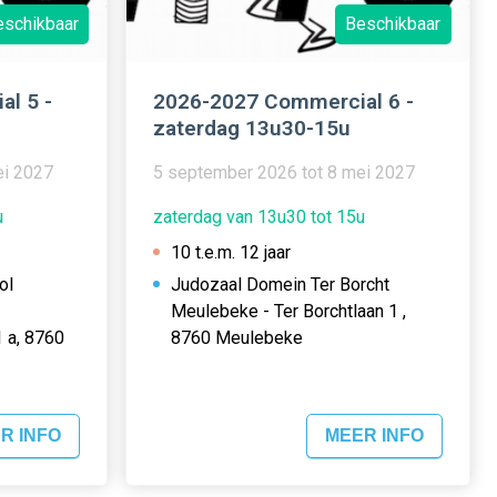
eschikbaar
Beschikbaar
l 5 -
2026-2027 Commercial 6 -
zaterdag 13u30-15u
ei 2027
5 september 2026 tot 8 mei 2027
u
zaterdag van 13u30 tot 15u
10 t.e.m. 12 jaar
ol
Judozaal Domein Ter Borcht
Meulebeke - Ter Borchtlaan 1 ,
 a, 8760
8760 Meulebeke
R INFO
MEER INFO