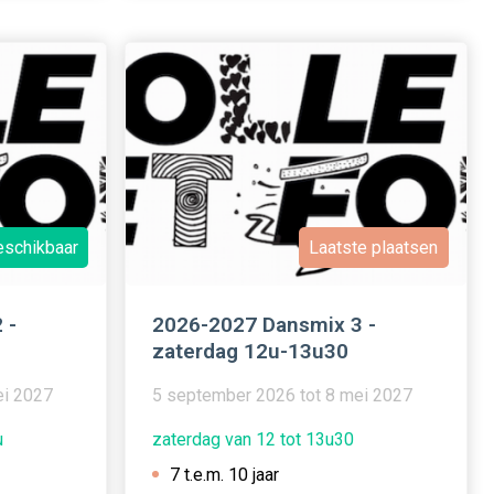
eschikbaar
Laatste plaatsen
 -
2026-2027 Dansmix 3 -
zaterdag 12u-13u30
ei 2027
5 september 2026 tot 8 mei 2027
u
zaterdag van 12 tot 13u30
7 t.e.m. 10 jaar