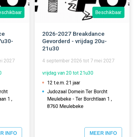
eschikbaar
Beschikbaar
ce
2026-2027 Breakdance
7u30-
Gevorderd - vrijdag 20u-
21u30
ei 2027
4 september 2026 tot 7 mei 2027
0
vrijdag van 20 tot 21u30
12 t.e.m. 21 jaar
rcht
Judozaal Domein Ter Borcht
an 1 ,
Meulebeke - Ter Borchtlaan 1 ,
8760 Meulebeke
R INFO
MEER INFO