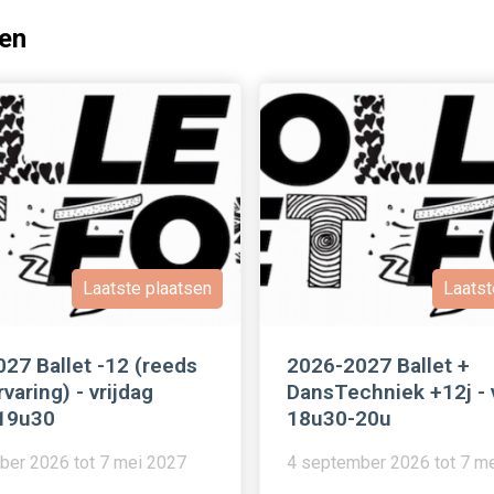
en
Laatste plaatsen
Laatst
27 Ballet -12 (reeds
2026-2027 Ballet +
rvaring) - vrijdag
DansTechniek +12j - 
19u30
18u30-20u
ber 2026 tot 7 mei 2027
4 september 2026 tot 7 m