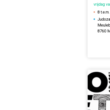
vrijdag v
8 t.e.m.
Judoza
Meulebe
8760 M