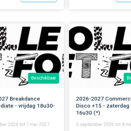
Beschikbaar
B
027 Breakdance
2026-2027 Commerci
diate - vrijdag 18u30-
Disco +15 - zaterdag
16u30 (*)
ber 2026 tot 7 mei 2027
5 september 2026 tot 8 m