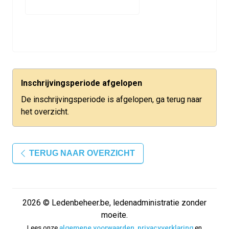
Inschrijvingsperiode afgelopen
De inschrijvingsperiode is afgelopen, ga terug naar
het overzicht.
TERUG NAAR OVERZICHT
2026 © Ledenbeheer.be, ledenadministratie zonder
moeite.
Lees onze
algemene voorwaarden
,
privacyverklaring
en