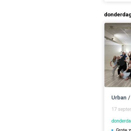
donderda
Urban /
17 septe
donderda
Grote 