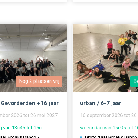
Nog 2 plaatsen vrij
B
 Gevorderden +16 jaar
urban / 6-7 jaar
mber 2026 tot 26 mei 2027
16 september 2026 tot 26
 van 13u45 tot 15u
woensdag van 15u05 tot 
zaal Break&Dance -
Grote zaal Break&Dance 