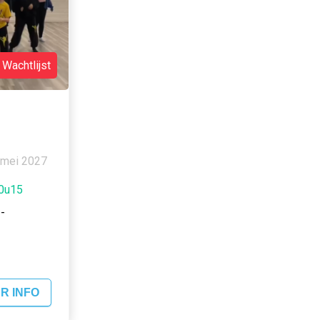
Wachtlijst
 mei 2027
20u15
-
R INFO