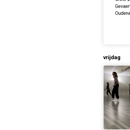
Gevaer
Oudena
vrijdag