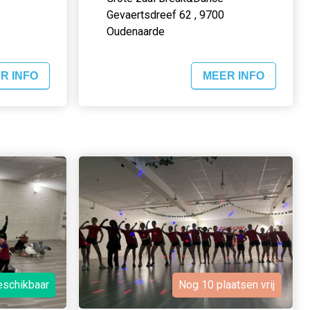
Gevaertsdreef 62 , 9700
Oudenaarde
R INFO
MEER INFO
eschikbaar
Nog 10 plaatsen vrij