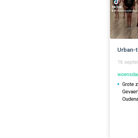
Urban-t
16 septe
woensdag
Grote 
Gevaer
Oudena