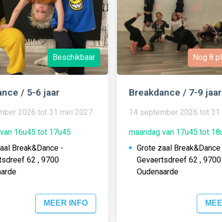
Beschikbaar
Nog 8 pl
nce / 5-6 jaar
Breakdance / 7-9 jaar
mber 2026 tot 31 mei 2027
14 september 2026 tot 31
van 16u45 tot 17u45
maandag van 17u45 tot 18
zaal Break&Dance -
Grote zaal Break&Dance 
tsdreef 62 , 9700
Gevaertsdreef 62 , 9700
arde
Oudenaarde
MEER INFO
MEE