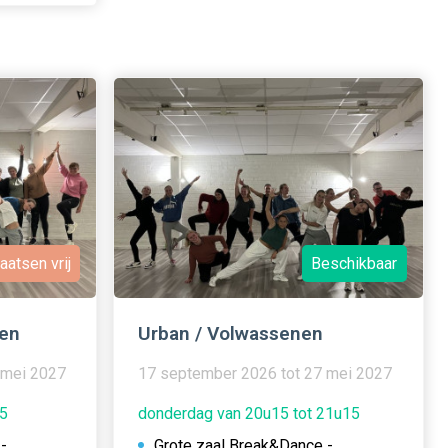
aatsen vrij
Beschikbaar
en
Urban / Volwassenen
 mei 2027
17 september 2026 tot 27 mei 2027
15
donderdag van 20u15 tot 21u15
-
Grote zaal Break&Dance -