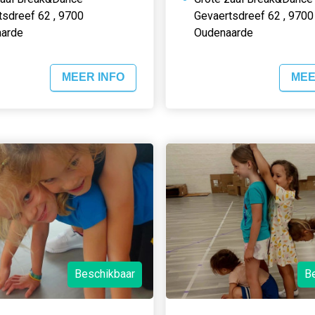
tsdreef 62 , 9700
Gevaertsdreef 62 , 9700
arde
Oudenaarde
MEER INFO
MEE
Beschikbaar
B