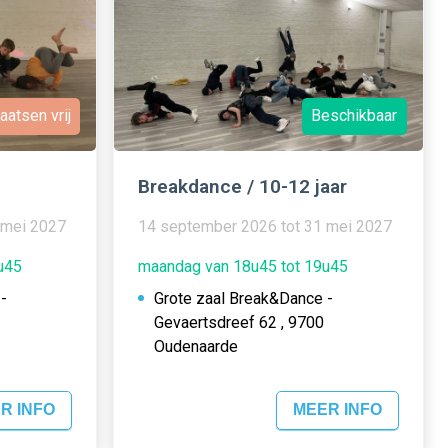
aatsen vrij
Beschikbaar
Breakdance / 10-12 jaar
 mei 2027
14 september 2026 tot 31 mei 2027
u45
maandag van 18u45 tot 19u45
-
Grote zaal Break&Dance -
Gevaertsdreef 62 , 9700
Oudenaarde
R INFO
MEER INFO