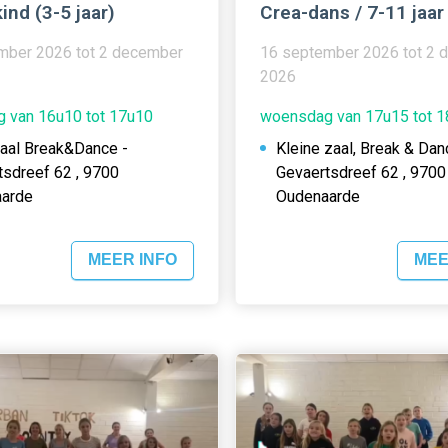
ind (3-5 jaar)
Crea-dans / 7-11 jaar
mber 2026 tot 2 december
16 september 2026 tot 2 
2026
 van 16u10 tot 17u10
woensdag van 17u15 tot 
zaal Break&Dance -
Kleine zaal, Break & Dan
tsdreef 62 , 9700
Gevaertsdreef 62 , 9700
arde
Oudenaarde
MEER INFO
MEE