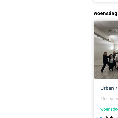
woensdag
Urban /
16 septe
woensdag
Grote 