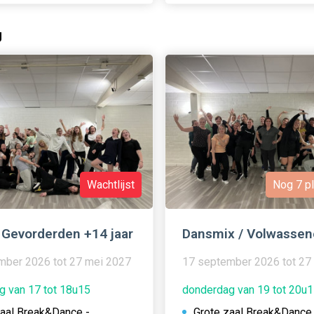
g
Wachtlijst
Nog 7 pl
 Gevorderden +14 jaar
Dansmix / Volwassen
mber 2026 tot 27 mei 2027
17 september 2026 tot 27
g van 17 tot 18u15
donderdag van 19 tot 20u
zaal Break&Dance -
Grote zaal Break&Dance 