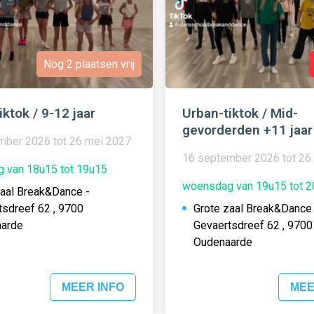
Nog 2 plaatsen vrij
iktok / 9-12 jaar
Urban-tiktok / Mid-
gevorderden +11 jaar
mber 2026 tot 26 mei 2027
16 september 2026 tot 26
 van 18u15 tot 19u15
woensdag van 19u15 tot 
zaal Break&Dance -
tsdreef 62 , 9700
Grote zaal Break&Dance 
arde
Gevaertsdreef 62 , 9700
Oudenaarde
MEER INFO
MEE