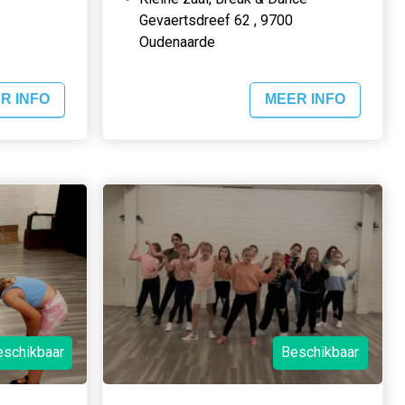
Gevaertsdreef 62 , 9700
Oudenaarde
R INFO
MEER INFO
eschikbaar
Beschikbaar