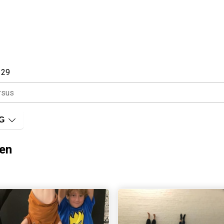
 29
G
en