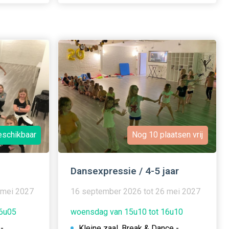
eschikbaar
Nog 10 plaatsen vrij
Dansexpressie / 4-5 jaar
 mei 2027
16 september 2026 tot 26 mei 2027
16u05
woensdag van 15u10 tot 16u10
-
Kleine zaal, Break & Dance -