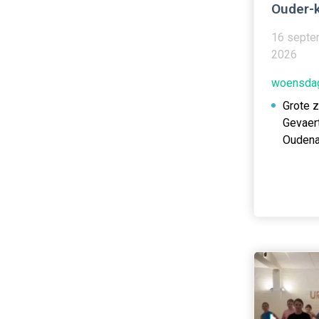
Ouder-k
16 septe
2026
woensdag
Grote 
Gevaer
Oudena