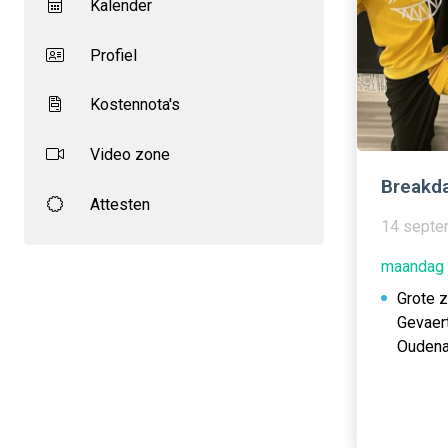
Kalender
Profiel
Kostennota's
Video zone
Breakda
Attesten
14 septe
maandag 
Grote 
Gevaer
Oudena