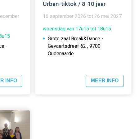
Urban-tiktok / 8-10 jaar
december
16 september 2026 tot 26 mei 2027
woensdag van 17u15 tot 18u15
18u15
Grote zaal Break&Dance -
ce -
Gevaertsdreef 62 , 9700
Oudenaarde
R INFO
MEER INFO