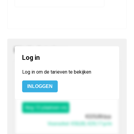
Dit zijn de tarieven
Log in
Log in om de tarieven te bekijken
Volledig schooljaar
INLOGGEN
van 20 augustus 2026 t.e.m. 5 juni 2027
Nog 13 plaatsen vrij
€225,00
/p.p.
Voorschot: €50,00,
€29,17
p/m