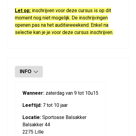
Let op:
inschrijven voor deze cursus is op dit
moment nog niet mogelijk. De inschrijvingen
openen pas na het auditieweekend. Enkel na
selectie kan je je voor deze cursus inschrijven.
INFO
Wanneer:
zaterdag van 9 tot 10u15
Leeftijd:
7 tot 10 jaar
Locatie:
Sportoase Balsakker
Balsakker 44
2275 Lille