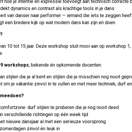
rt hoe je intentie en expressie toevoegt aan technisch correcte
dekt dynamics en contrast als krachtige tools in je dans
oeit van danser naar performer — iemand die iets te zeggen heef
jgt een bredere kijk op wat modern dans kan zijn en doen
e?
an 10 tot 15 jaar. Deze workshop sluit mooi aan op workshop 1, m
e.
 9 workshops
, bekende én opkomende docenten.
an stijlen die je al kent en stijlen die je misschien nog nooit g
 om je vakantie zinvol in te vullen en met meer techniek, durf en 
 meedoen?
 comfortzone: durf stijlen te proberen die je nog nooit deed
in verschillende richtingen op één week tijd
 het nieuwe dansjaar al met een serieuze voorsprong
 zomerdagen zinvol én leuk in