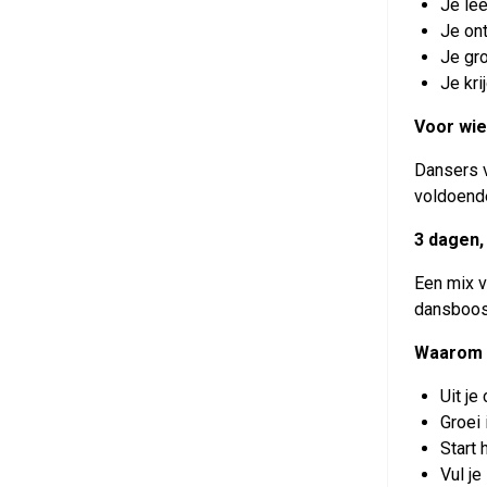
Je lee
Je ont
Je gr
Je kri
Voor wi
Dansers v
voldoend
3 dagen,
Een mix v
dansboost
Waarom
Uit je
Groei 
Start
Vul je