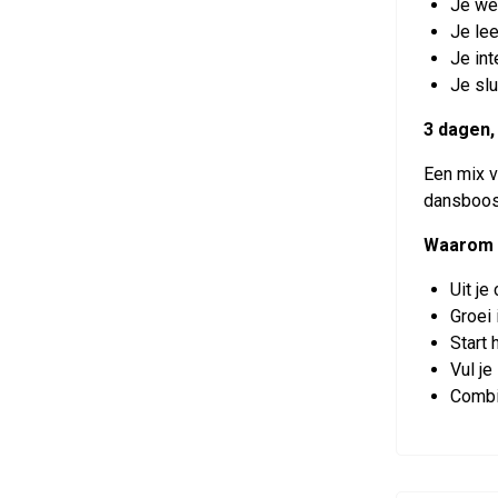
Je wer
Je lee
Je int
Je slu
3 dagen,
Een mix v
dansboost
Waarom
Uit je
Groei 
Start
Vul je
Combi