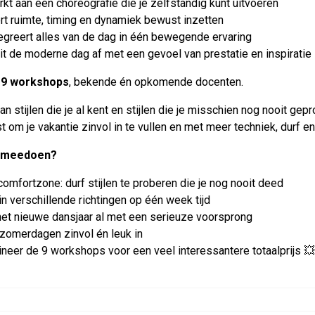
kt aan een choreografie die je zelfstandig kunt uitvoeren
rt ruimte, timing en dynamiek bewust inzetten
egreert alles van de dag in één bewegende ervaring
it de moderne dag af met een gevoel van prestatie en inspiratie
 9 workshops
, bekende én opkomende docenten.
an stijlen die je al kent en stijlen die je misschien nog nooit g
 om je vakantie zinvol in te vullen en met meer techniek, durf en 
 meedoen?
 comfortzone: durf stijlen te proberen die je nog nooit deed
in verschillende richtingen op één week tijd
 het nieuwe dansjaar al met een serieuze voorsprong
 zomerdagen zinvol én leuk in
neer de 9 workshops voor een veel interessantere totaalprijs 💥