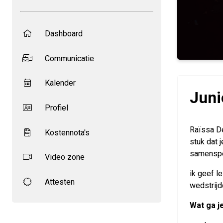
Dashboard
Communicatie
Kalender
Juni
Profiel
Raïssa De
Kostennota's
stuk dat 
samenspel
Video zone
ik geef l
Attesten
wedstrijd
Wat ga j