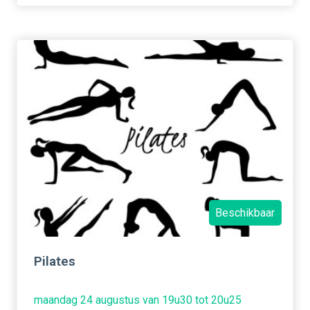
Beschikbaar
Pilates
maandag 24 augustus van 19u30 tot 20u25