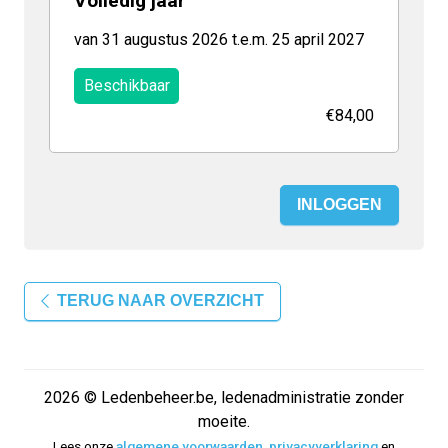
Volledig jaar
van 31 augustus 2026 t.e.m. 25 april 2027
Beschikbaar
€84,00
INLOGGEN
TERUG NAAR OVERZICHT
2026 © Ledenbeheer.be, ledenadministratie zonder
moeite.
Lees onze
algemene voorwaarden
,
privacyverklaring
en