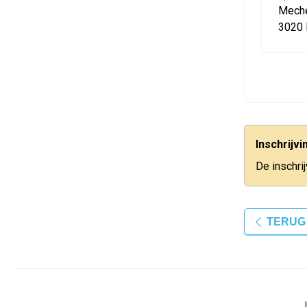
Mech
3020 
Inschrijv
De inschri
TERUG