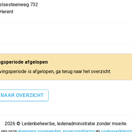
elsesteenweg 732
Herent
ingsperiode afgelopen
jvingsperiode is afgelopen, ga terug naar het overzicht.
 NAAR OVERZICHT
2026 © Ledenbeheer.be, ledenadministratie zonder moeite.
Lees onze
algemene voorwaarden
,
privacyverklaring
en
cookieverklaring