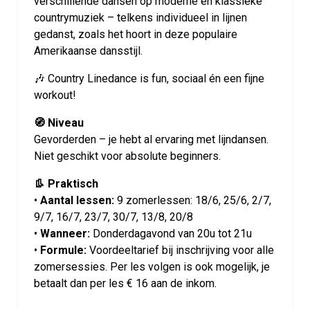
verschillende dansen op moderne én klassieke
countrymuziek – telkens individueel in lijnen
gedanst, zoals het hoort in deze populaire
Amerikaanse dansstijl.
🎶 Country Linedance is fun, sociaal én een fijne
workout!
🧭 Niveau
Gevorderden – je hebt al ervaring met lijndansen.
Niet geschikt voor absolute beginners.
👢 Praktisch
•
Aantal lessen:
9 zomerlessen: 18/6, 25/6, 2/7,
9/7, 16/7, 23/7, 30/7, 13/8, 20/8
•
Wanneer:
Donderdagavond van 20u tot 21u
•
Formule:
Voordeeltarief bij inschrijving voor alle
zomersessies. Per les volgen is ook mogelijk, je
betaalt dan per les € 16 aan de inkom.