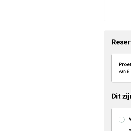
Reser
Proef
van 8
Dit zi