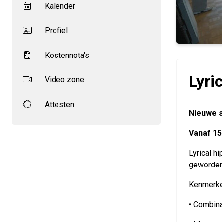
Kalender
Profiel
Kostennota's
Lyri
Video zone
Attesten
Nieuwe s
Vanaf 15
Lyrical h
geworden 
Kenmerke
• Combina