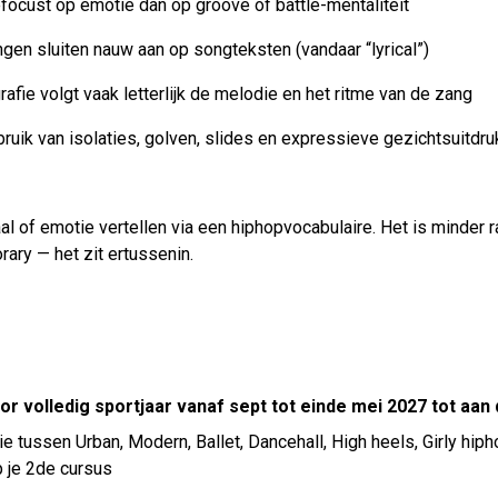
focust op emotie dan op groove of battle-mentaliteit
gen sluiten nauw aan op songteksten (vandaar “lyrical”)
rafie volgt vaak letterlijk de melodie en het ritme van de zang
bruik van isolaties, golven, slides en expressieve gezichtsuitdr
al of emotie vertellen via een hiphopvocabulaire. Het is minder 
ary — het zit ertussenin.
or volledig sportjaar vanaf sept tot einde mei 2027 tot aan
e tussen Urban, Modern, Ballet, Dancehall, High heels, Girly hip
p je 2de cursus