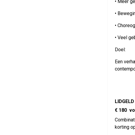
• Meer ge
• Bewegin
• Choreog
• Veel ge
Doel:
Een verha
contempor
LIDGELD
€ 180 vo
Combinati
korting o