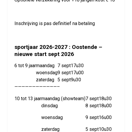
Inschrijving is pas definitief na betaling
sportjaar 2026-2027 : Oostende –
nieuwe start sept 2026
6 tot 9 jaar
maandag
7 sept
17u30
woensdag
9 sept
17u00
zaterdag
5 sept
9u30
————————————–
10 tot 13 jaar
maandag (showteam)
7 sept
18u30
dinsdag
8 sept
18u00
woensdag
9 sept
16u00
zaterdag
5 sept
10u30