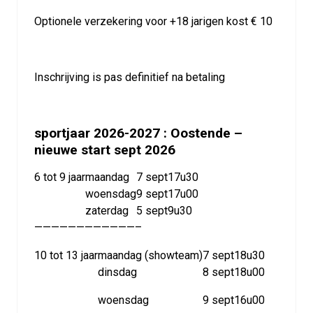
Optionele verzekering voor +18 jarigen kost € 10
Inschrijving is pas definitief na betaling
sportjaar 2026-2027 : Oostende –
nieuwe start sept 2026
6 tot 9 jaar
maandag
7 sept
17u30
woensdag
9 sept
17u00
zaterdag
5 sept
9u30
————————————–
10 tot 13 jaar
maandag (showteam)
7 sept
18u30
dinsdag
8 sept
18u00
woensdag
9 sept
16u00