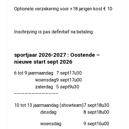
Optionele verzekering voor +18 jarigen kost € 10
Inschrijving is pas definitief na betaling
sportjaar 2026-2027 : Oostende –
nieuwe start sept 2026
6 tot 9 jaar
maandag
7 sept
17u30
woensdag
9 sept
17u00
zaterdag
5 sept
9u30
————————————–
10 tot 13 jaar
maandag (showteam)
7 sept
18u30
dinsdag
8 sept
18u00
woensdag
9 sept
16u00