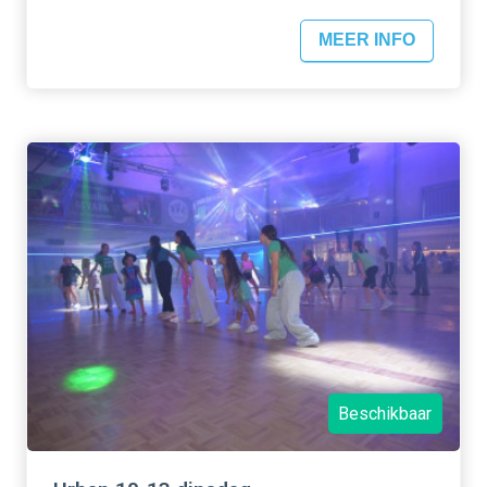
MEER INFO
Beschikbaar