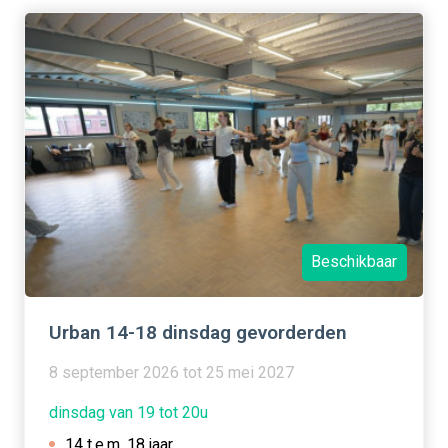
Beschikbaar
Urban 14-18 dinsdag gevorderden
8 september 2026 tot 25 mei 2027
dinsdag van 19 tot 20u
14 t.e.m. 18 jaar