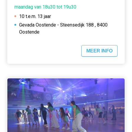
maandag van 18u30 tot 19u30
10 t.e.m. 13 jaar
Gevada Oostende - Steensedijk 188 , 8400
Oostende
MEER INFO