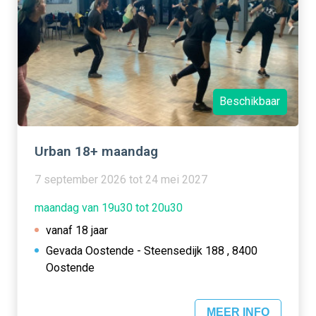
Beschikbaar
Urban 18+ maandag
7 september 2026 tot 24 mei 2027
maandag van 19u30 tot 20u30
vanaf 18 jaar
Gevada Oostende - Steensedijk 188 , 8400
Oostende
MEER INFO