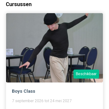
Cursussen
Beschikbaar
Boys Class
7 september 2026 tot 24 mei 2027