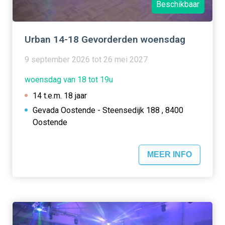
Beschikbaar
Urban 14-18 Gevorderden woensdag
9 september 2026 tot 26 mei 2027
woensdag van 18 tot 19u
14 t.e.m. 18 jaar
Gevada Oostende - Steensedijk 188 , 8400
Oostende
MEER INFO