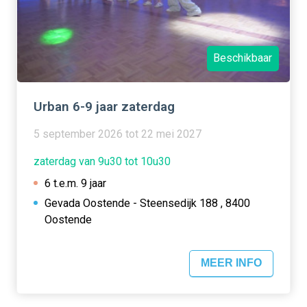
Beschikbaar
Urban 6-9 jaar zaterdag
5 september 2026 tot 22 mei 2027
zaterdag van 9u30 tot 10u30
6 t.e.m. 9 jaar
Gevada Oostende - Steensedijk 188 , 8400
Oostende
MEER INFO