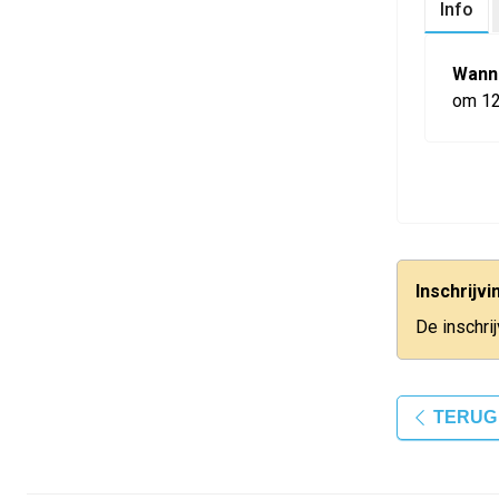
Info
Wann
om 1
Inschrijv
De inschri
TERUG