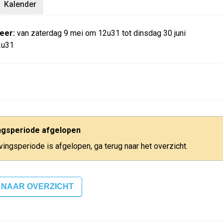
Kalender
eer:
van zaterdag 9 mei om 12u31 tot dinsdag 30 juni
2u31
ingsperiode afgelopen
jvingsperiode is afgelopen, ga terug naar het overzicht.
 NAAR OVERZICHT