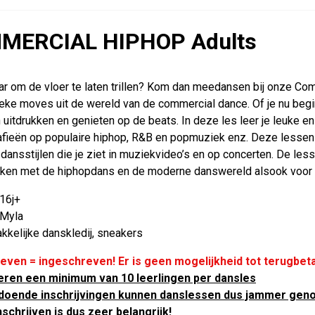
MERCIAL HIPHOP Adults
laar om de vloer te laten trillen? Kom dan meedansen bij onze C
eke moves uit de wereld van de commercial dance. Of je nu beginne
n uitdrukken en genieten op de beats. In deze les leer je leuke 
fieën op populaire hiphop, R&B en popmuziek enz. Deze lessen 
dansstijlen die je ziet in muziekvideo’s en op concerten. De less
ken met de hiphopdans en de moderne danswereld alsook voor 
 16j+
 Myla
akkelijke danskledij, sneakers
even = ingeschreven! Er is geen mogelijkheid tot terugbeta
teren een minimum van 10 leerlingen per dansles
ldoende inschrijvingen kunnen danslessen dus jammer geno
schrijven is dus zeer belangrijk!