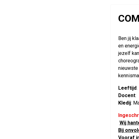
COM
Ben jij k
en energi
jezelf ka
choreogra
nieuwste 
kennisma
Leeftijd
:
Docent
:
Kledij
: M
Ingeschr
Wij han
Bij onvo
Vooraf in