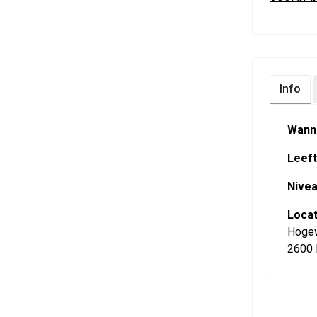
Info
Wann
Leefti
Nivea
Locat
Hoge
2600