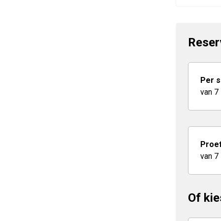
Reser
Per s
van 7
Proef
van 7
Of kie