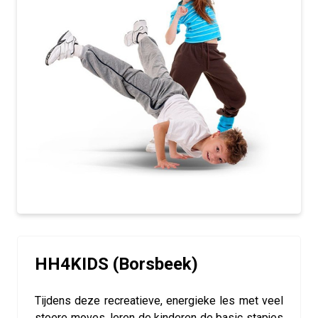
HH4KIDS (Borsbeek)
Tijdens deze recreatieve, energieke les met veel
stoere moves, leren de kinderen de basic stapjes