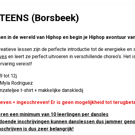
TEENS (Borsbeek)
en in de wereld van Hiphop en begin je Hiphop avontuur va
eatieve lessen zijn de perfecte introductie tot de energieke en st
ves
en leert ze perfect uitvoeren in verschillende choreo's. Het
rvaring vereist!
 9 tot 12j
 Myla Rodriguez
anzateljee t-shirt + makkelijke danskledij
even = ingeschreven! Er is geen mogelijkheid tot terugbeta
eren een minimum van 10 leerlingen per dansles
ldoende inschrijvingen kunnen danslessen dus jammer geno
schrijven is dus zeer belangrijk!