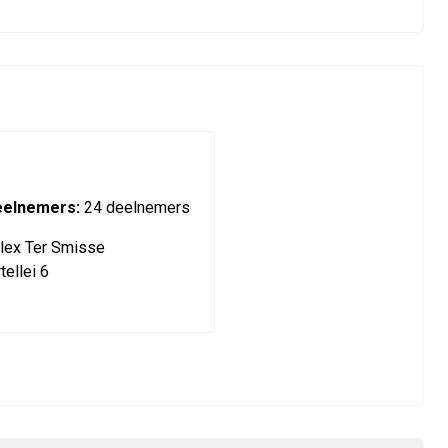
eelnemers:
24 deelnemers
ex Ter Smisse
ellei 6