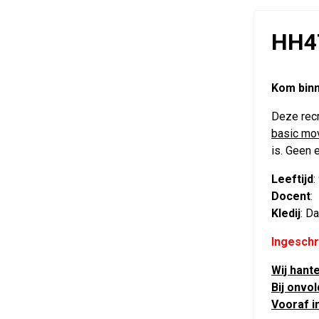
HH4
Kom binn
Deze recr
basic mo
is. Geen e
Leeftijd
:
Docent
:
Kledij
: D
Ingeschr
Wij hant
Bij onvo
Vooraf in