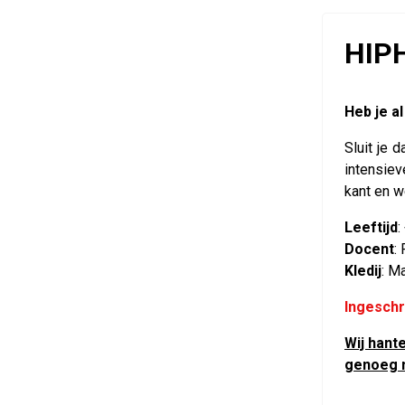
HIP
Heb je a
Sluit je 
intensiev
kant en w
Leeftijd
:
Docent
:
Kledij
: M
Ingeschr
Wij hant
genoeg n