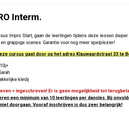
O Interm.
sus Impro Start, gaan de leerlingen tijdens deze lessen diepe
en grappige scenes. Garantie voor nog meer spelplezier!
deze cursus gaat door op het adres Klauwaardstraat 33 te 
 10j+
Sarah
kkelijke kledij
even = ingeschreven! Er is geen mogelijkheid tot terugbeta
teren een minimum van 10 leerlingen per dansles. Bij onvo
iet doorgaan. Vooraf inschrijven is dus zeer belangrijk!