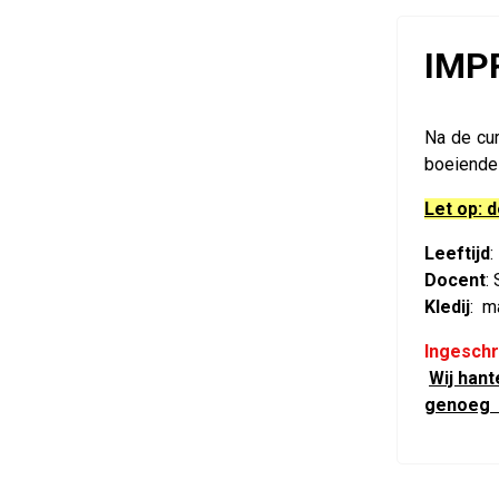
IMPR
Na de cur
boeiende 
Let op: 
Leeftijd
:
Docent
:
Kledij
:
ma
Ingeschr
Wij han
genoeg n