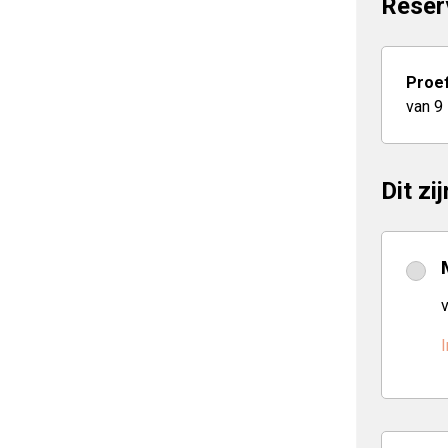
Reser
Proef
van 9
Dit zi
I