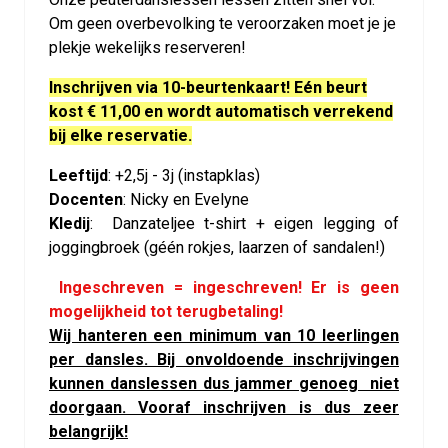
Om geen overbevolking te veroorzaken moet je je
plekje wekelijks reserveren!
Inschrijven via 10-beurtenkaart! Eén beurt
kost € 11,00 en wordt automatisch verrekend
bij elke reservatie.
Leeftijd
: +
2,5j - 3j (instapklas)
Docenten
:
Nicky en Evelyne
Kledij
:
Danzateljee t-shirt + eigen legging of
joggingbroek (géén rokjes, laarzen of sandalen!)
Ingeschreven = ingeschreven! Er is geen
mogelijkheid tot terugbetaling!
Wij hanteren een minimum van 10 leerlingen
per dansles. Bij onvoldoende inschrijvingen
kunnen danslessen dus jammer genoeg niet
doorgaan. Vooraf inschrijven is dus zeer
belangrijk!