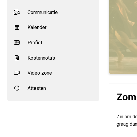
Communicatie
Kalender
Profiel
Kostennota's
Video zone
Attesten
Zome
Zin om d
graag dan