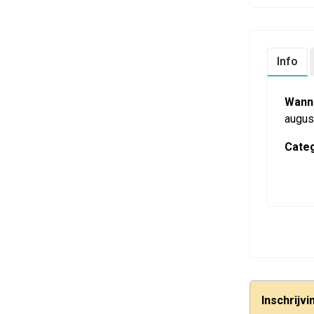
Info
Wann
augus
Categ
Inschrijv