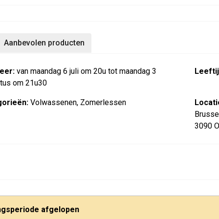
Aanbevolen producten
eer:
van maandag 6 juli om 20u tot maandag 3
Leeftij
tus om 21u30
orieën:
Volwassenen, Zomerlessen
Locati
Brusse
3090 O
ingsperiode afgelopen