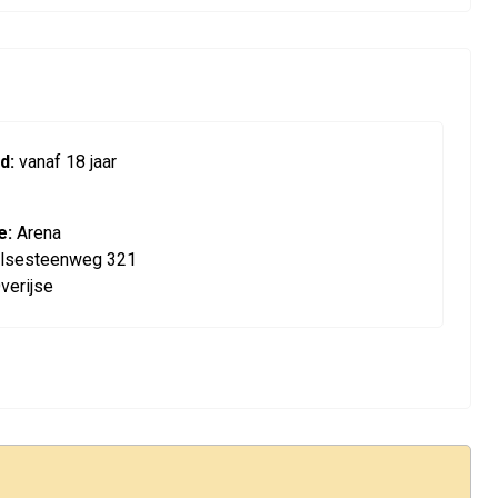
d:
vanaf 18 jaar
e:
Arena
lsesteenweg 321
verijse