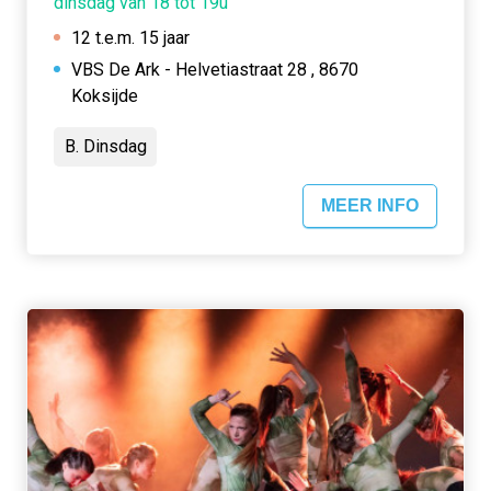
dinsdag van 18 tot 19u
12 t.e.m. 15 jaar
VBS De Ark - Helvetiastraat 28 , 8670
Koksijde
B. Dinsdag
MEER INFO