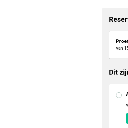
Reser
Proef
van 1
Dit zi