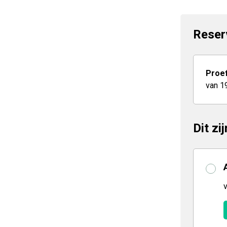
Reser
Proef
van 1
Dit zi