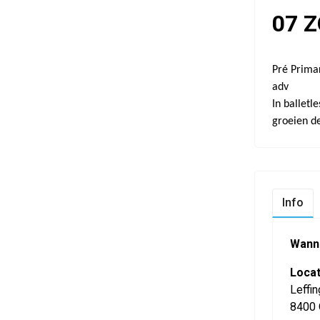
07 Z
Pré Primar
adv
In ballet
groeien d
Info
Wann
Locat
Leffin
8400 