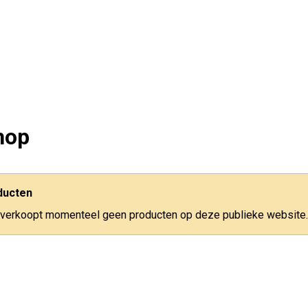
hop
ducten
 verkoopt momenteel geen producten op deze publieke website.