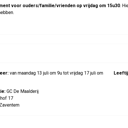
nt voor ouders/familie/vrienden op vrijdag om 15u30
. H
hebben.
eer:
van maandag 13 juli om 9u tot vrijdag 17 juli om
Leeftij
ie:
GC De Maalderij
hof 17
 Zaventem