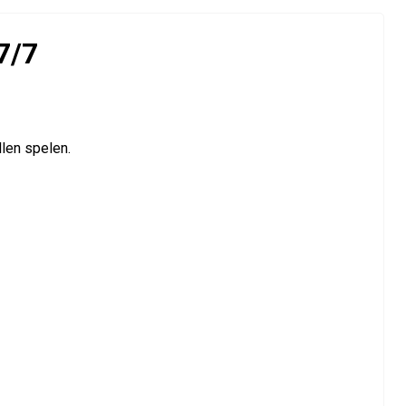
7/7
llen spelen.