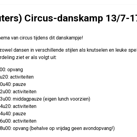
uters) Circus-danskamp 13/7-1
thema van circus tijdens dit danskampje!
owel dansen in verschillende stijlen als knutselen en leuke spe
eling ziet er als volgt uit:
u00: opvang
u20: activiteiten
10u40: pauze
2u00: activiteiten
3u00: middagpauze (eigen lunch voorzien)
4u20: activiteiten
14u40: pauze
6u00: activiteiten
8u00: opvang (behalve op vrijdag geen avondopvang!)