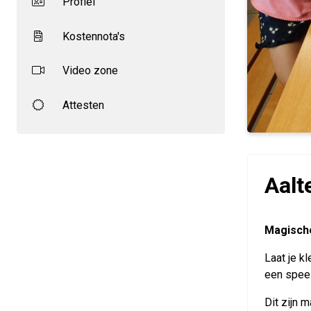
Profiel
Kostennota's
Video zone
Attesten
Aalt
Magische
Laat je k
een speel
Dit zijn 