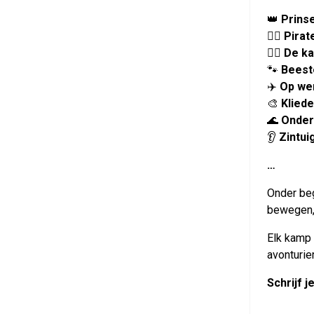
👑
Prins
🏴‍☠️
Pirat
🧙‍♀️
De ka
🐾
Beest
✈️
Op we
🎨
Klied
🌊
Onder
👂
Zintui
…
Onder beg
bewegen, 
Elk kamp 
avonturie
Schrijf 