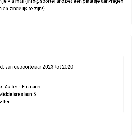
n je via mail (info@sporteiland.be) een plaatsje aanvragen
en zindelijk te zijn!)
d:
van geboortejaar 2023 tot 2020
e:
Aalter - Emmaüs
Middelareslaan 5
alter