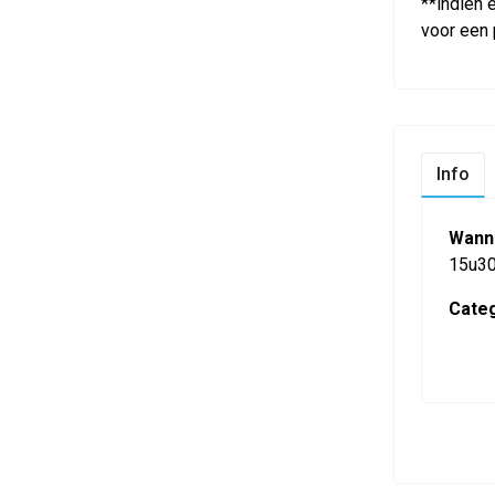
**indien 
voor een p
Info
Wann
15u3
Categ