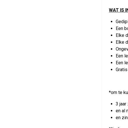
WAT IS 
Gedipl
Een bo
Elke 
Elke d
Ongev
Een l
Een le
Gratis
*om te ku
3 jaar 
en al 
en zin