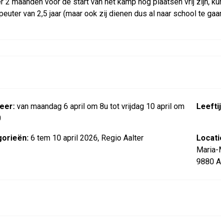
er 2 maanden voor de start van het kamp nog plaatsen vrij zijn, ku
euter van 2,5 jaar (maar ook zij dienen dus al naar school te gaan 
eer:
van maandag 6 april om 8u tot vrijdag 10 april om
Leeftij
0
orieën:
6 tem 10 april 2026, Regio Aalter
Locati
Maria-
9880 A