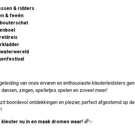
essen & ridders
en & feeën
bouterschat
enboel
reldreis
erkladder
waterwereld
genfestival
eleiding van onze ervaren en enthousiaste kleuterleidsters genie
dansen, zingen, spelletjes spelen en zoveel meer!
zit boordevol ontdekkingen en plezier, perfect afgestemd op de 
r!
je kleuter nu in en maak dromen waar!
🌈✨