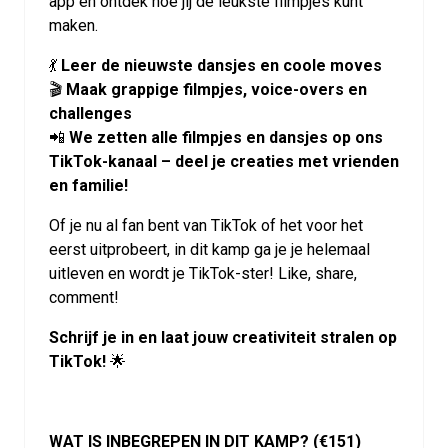
app en ontdek hoe jij de leukste filmpjes kunt
maken.
💃
Leer de nieuwste dansjes en coole moves
🎬
Maak grappige filmpjes, voice-overs en
challenges
📲
We zetten alle filmpjes en dansjes op ons
TikTok-kanaal – deel je creaties met vrienden
en familie!
Of je nu al fan bent van TikTok of het voor het
eerst uitprobeert, in dit kamp ga je je helemaal
uitleven en wordt je TikTok-ster! Like, share,
comment!
Schrijf je in en laat jouw creativiteit stralen op
TikTok!
🌟
WAT IS INBEGREPEN IN DIT KAMP? (€151)