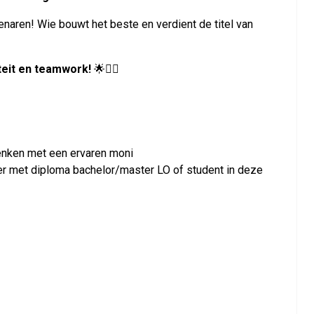
naren! Wie bouwt het beste en verdient de titel van
iteit en teamwork!
🌟👷‍♂️
enken met een ervaren moni
iner met diploma bachelor/master LO of student in deze