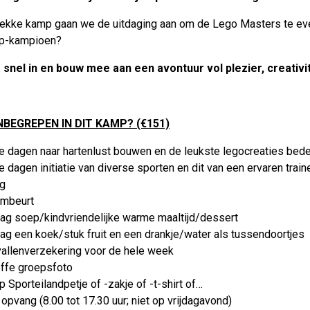
 gekke kamp gaan we de uitdaging aan om de Lego Masters te eve
p-kampioen?
je snel in en bouw mee aan een avontuur vol plezier, creativ
INBEGREPEN IN DIT KAMP? (€151)
ve dagen naar hartenlust bouwen en de leukste legocreaties bed
e dagen initiatie van diverse sporten en dit van een ervaren tra
ng
mbeurt
dag soep/kindvriendelijke warme maaltijd/dessert
ag een koek/stuk fruit en een drankje/water als tussendoortjes
allenverzekering voor de hele week
offe groepsfoto
p Sporteilandpetje of -zakje of -t-shirt of…
 opvang (8.00 tot 17.30 uur; niet op vrijdagavond)