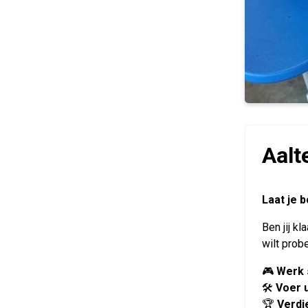
Aalt
Laat je 
Ben jij k
wilt probe
🎮
Werk 
🛠️
Voer 
🏆
Verdi