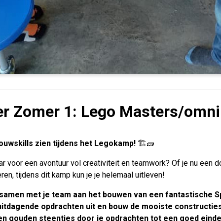
er Zomer 1: Lego Masters/omni
bouwskills zien tijdens het Legokamp!
🏗️🧱
laar voor een avontuur vol creativiteit en teamwork? Of je nu ee
ren, tijdens dit kamp kun je je helemaal uitleven!
samen met je team aan het bouwen van een fantastische S
uitdagende opdrachten uit en bouw de mooiste constructie
en gouden steentjes door je opdrachten tot een goed eind