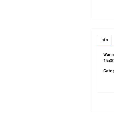
Info
Wann
15u3
Categ