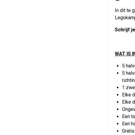
In dit te
Legokam
Schrijf 
WAT IS 
5 hal
5 halv
richti
1 zwe
Elke 
Elke d
Ongev
Een t
Een hi
Gratis