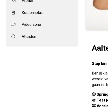
Profiel
Kostennota's
Video zone
Attesten
Aalt
Stap bin
Ben jij k
wereld va
gaan in d
🎲 Sprin
🎨 Test j
👾 Versl