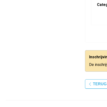
Categ
Inschrijv
De inschri
TERUG