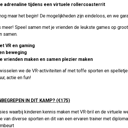
e adrenaline tijdens een virtuele rollercoasterrit
 nog maar het begin! De mogelijkheden zijn eindeloos, en we garan
s meer! Speel samen met je vrienden de leukste games op groot 
n samen.
et VR en gaming
 en beweging
e vrienden maken en samen plezier maken
wisselen we de VR-activiteiten af met toffe sporten en spelletje
ur, actie en fun!
INBEGREPEN IN DIT KAMP? (€175)
sies waarbij kinderen kennis maken met VR-bril en de virtuele w
tie van diverse sporten en dit van een ervaren trainer met diplom
mbeurt