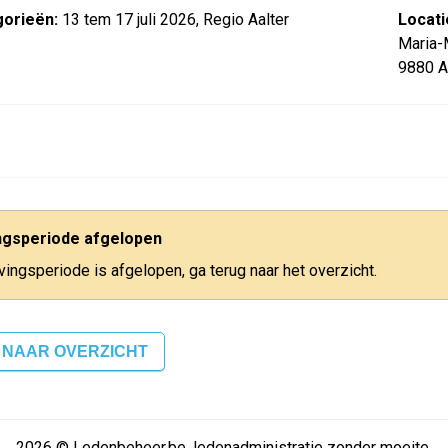
orieën:
13 tem 17 juli 2026, Regio Aalter
Locati
Maria-
9880 A
ingsperiode afgelopen
jvingsperiode is afgelopen, ga terug naar het overzicht.
 NAAR OVERZICHT
2026 © Ledenbeheer.be, ledenadministratie zonder moeite.