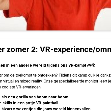
er zomer 2: VR-experience/omn
nen in een andere wereld tijdens ons VR-kamp!
🎮🌍
laar om de toekomst te ontdekken? Tijdens dit kamp duik je dank
n virtual en mixed reality. Onze gespecialiseerde monitor leert 
e coolste VR-ervaringen:
g als een gorilla van boom naar boom
e skills in een potje VR-paintball
a bizarre wezentjes die jouw wereld binnenvallen