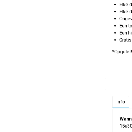
Elke 
Elke d
Ongev
Een t
Een hi
Gratis
*Opgelet!
Info
Wann
15u3