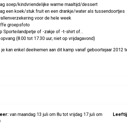
dag soep/kindvriendelijke warme maaltijd/dessert
ag een koek/stuk fruit en een drankje/water als tussendoortjes
allenverzekering voor de hele week
offe groepsfoto
p Sporteilandpetje of -zakje of -t-shirt of…
 opvang (8.00 tot 17.30 uur; niet op vrijdagavond)
 je kan enkel deelnemen aan dit kamp vanaf geboortejaar 2012 
eer:
van maandag 13 juli om 8u tot vrijdag 17 juli om
Leeftij
0