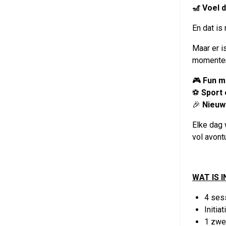
🎢 Voel d
En dat is
Maar er i
momente
🎮
Fun m
⚽
Sport
🎉
Nieuw
Elke dag 
vol avontu
WAT IS 
4 ses
Initia
1 zwe