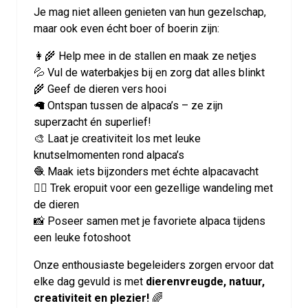
Je mag niet alleen genieten van hun gezelschap,
maar ook even écht boer of boerin zijn:
👩‍🌾 Help mee in de stallen en maak ze netjes
💦 Vul de waterbakjes bij en zorg dat alles blinkt
🌾 Geef de dieren vers hooi
🦙 Ontspan tussen de alpaca’s – ze zijn
superzacht én superlief!
🎨 Laat je creativiteit los met leuke
knutselmomenten rond alpaca’s
🧶 Maak iets bijzonders met échte alpacavacht
🚶‍♀️ Trek eropuit voor een gezellige wandeling met
de dieren
📸 Poseer samen met je favoriete alpaca tijdens
een leuke fotoshoot
Onze enthousiaste begeleiders zorgen ervoor dat
elke dag gevuld is met
dierenvreugde, natuur,
creativiteit en plezier!
🌈