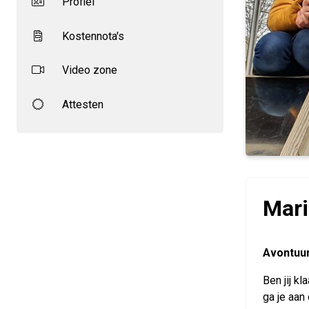
Profiel
Kostennota's
Video zone
Attesten
Mari
Avontuur
Ben jij k
ga je aan