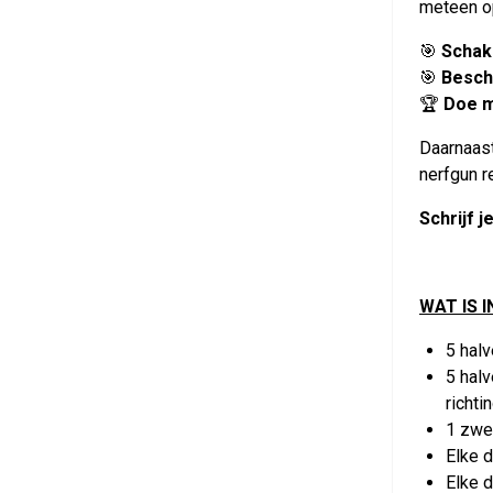
meteen op 
🎯
Schak
🎯
Besch
🏆
Doe m
Daarnaas
nerfgun re
Schrijf j
WAT IS 
5 hal
5 halv
richti
1 zwe
Elke 
Elke d