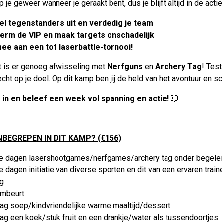
je geweer wanneer je geraakt bent, dus je blijft altijd in de actie
el tegenstanders uit en verdedig je team
erm de VIP en maak targets onschadelijk
ee aan een tof laserbattle-tornooi!
t is er genoeg afwisseling met
Nerfguns
en
Archery Tag
! Test
cht op je doel. Op dit kamp ben jij de held van het avontuur en schi
e in en beleef een week vol spanning en actie!
💥
INBEGREPEN IN DIT KAMP? (€156)
ve dagen lasershootgames/nerfgames/archery tag onder begelei
e dagen initiatie van diverse sporten en dit van een ervaren tra
ng
mbeurt
dag soep/kindvriendelijke warme maaltijd/dessert
ag een koek/stuk fruit en een drankje/water als tussendoortjes