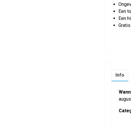
Ongev
Een t
Een hi
Gratis
Info
Wann
augus
Categ