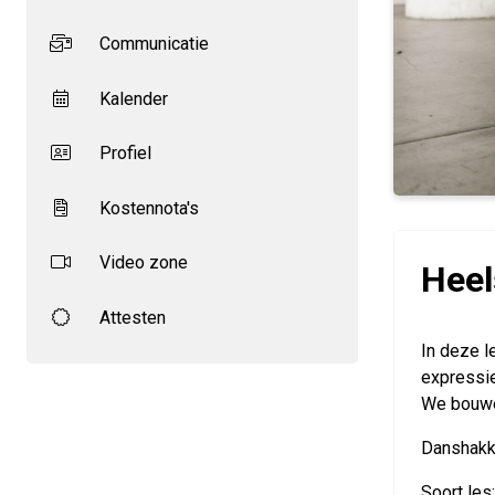
Communicatie
Kalender
Profiel
Kostennota's
Video zone
Heel
Attesten
In deze l
expressie
We bouwen
Danshakke
Soort le