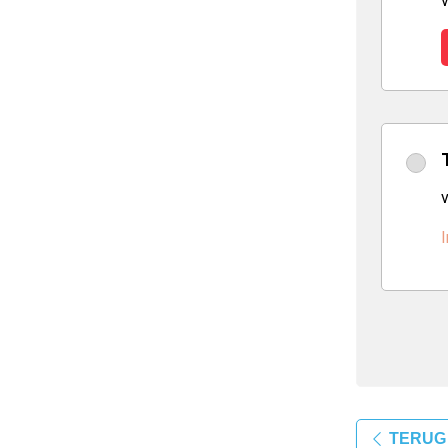
v
I
TERUG