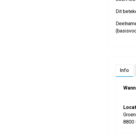
Dit beteke
Deelname 
(basisvo
Info
Wann
Locat
Groen
8800 