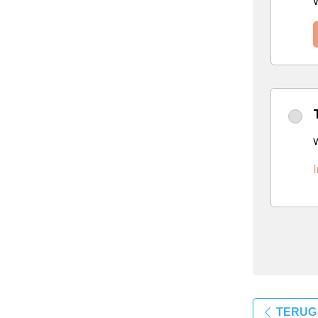
v
I
TERUG