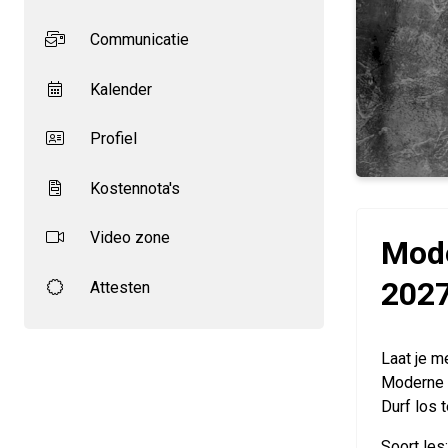
Communicatie
Kalender
Profiel
Kostennota's
Video zone
Mode
202
Attesten
Laat je m
Moderne d
Durf los 
Soort le