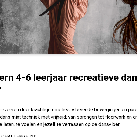
rn 4-6 leerjaar recreatieve da
7
eevoeren door krachtige emoties, vloeiende bewegingen en pure
ans mixt techniek met vrijheid: van sprongen tot floorwork en cr
te laten, te voelen en jezelf te verrassen op de dansvloer.
s: CHALLENGE les