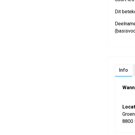
Dit beteke
Deelname 
(basisvo
Info
Wann
Locat
Groen
8800 