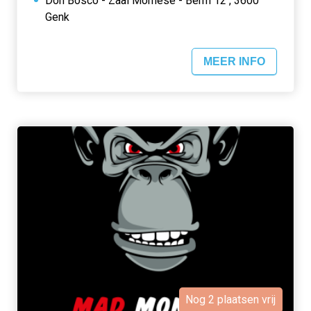
Don Bosco - Zaal Mornese - Berm 12 , 3600
Genk
MEER INFO
Nog 2 plaatsen vrij