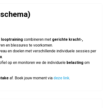
opschema)
e
looptraining
combineren met
gerichte kracht-,
eren en blessures te voorkomen.
veau en doelen met verschillende individuele sessies per
x
.
fiel op en monitoren we de individuele
belasting
om
ntake
af. Boek jouw moment via
deze link
.