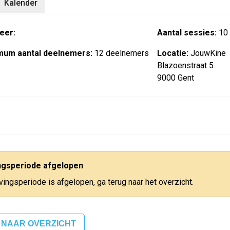
Kalender
eer:
Aantal sessies:
10
mum aantal deelnemers:
12 deelnemers
Locatie:
JouwKine
Blazoenstraat 5
9000 Gent
ingsperiode afgelopen
jvingsperiode is afgelopen, ga terug naar het overzicht.
 NAAR OVERZICHT