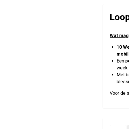
Loop
Wat mag
10 We
mobil
Een
p
week d
Met b
bless
Voor de s