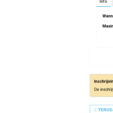
Info
Wann
Maxi
Inschrijv
De inschri
TERUG