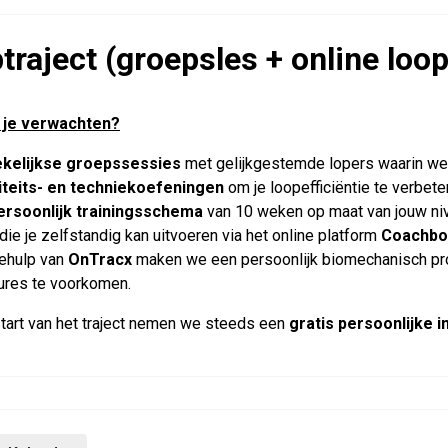
traject (groepsles + online lo
 je verwachten?
kelijkse groepssessies
met gelijkgestemde lopers waarin w
iteits- en techniekoefeningen
om je loopefficiëntie te verbet
ersoonlijk trainingsschema
van 10 weken op maat
van jouw ni
ie je zelfstandig kan uitvoeren via het online platform
Coachbo
ehulp van
OnTracx
maken we een persoonlijk biomechanisch pro
ures te voorkomen.
tart van het traject nemen we steeds een
gratis persoonlijke i