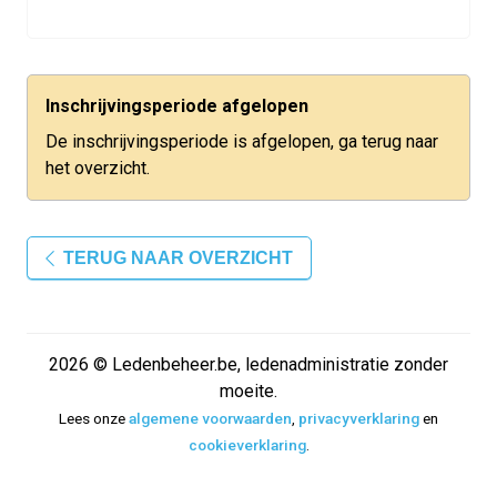
Inschrijvingsperiode afgelopen
De inschrijvingsperiode is afgelopen, ga terug naar
het overzicht.
TERUG NAAR OVERZICHT
2026 © Ledenbeheer.be, ledenadministratie zonder
moeite.
Lees onze
algemene voorwaarden
,
privacyverklaring
en
cookieverklaring
.