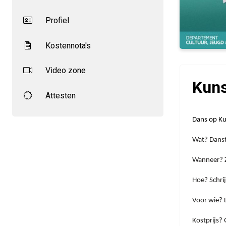
Profiel
Kostennota's
Video zone
Kuns
Attesten
Dans op Ku
Wat? Danst
Wanneer? 
Hoe? Schrij
Voor wie? L
Kostprijs?