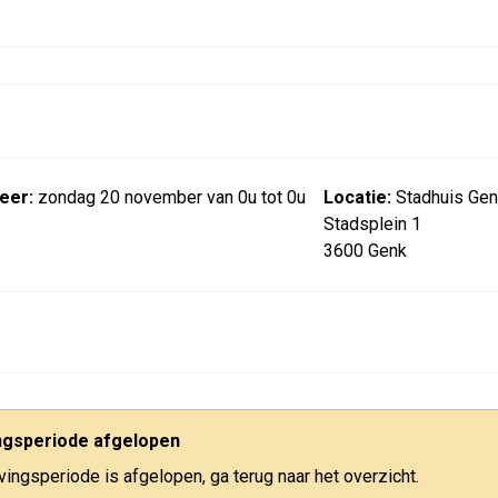
eer:
zondag 20 november van 0u tot 0u
Locatie:
Stadhuis Gen
Stadsplein 1
3600 Genk
ingsperiode afgelopen
jvingsperiode is afgelopen, ga terug naar het overzicht.