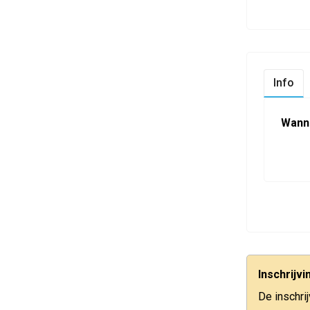
Info
Wann
Inschrijv
De inschri