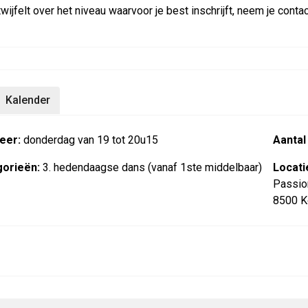
 twijfelt over het niveau waarvoor je best inschrijft, neem je con
Kalender
eer:
donderdag van 19 tot 20u15
Aantal
orieën:
3. hedendaagse dans (vanaf 1ste middelbaar)
Locati
Passio
8500 Ko