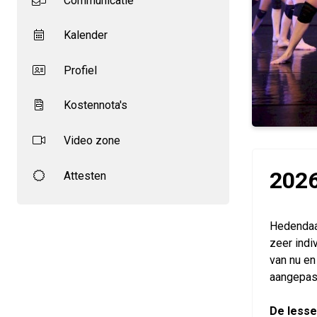
Communicatie
Kalender
Profiel
Kostennota's
Video zone
2026
Attesten
Hedendaa
zeer indi
van nu en
aangepast
De lesse