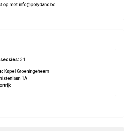
tact op met info@polydans.be
 sessies:
31
e:
Kapel Groeningeheem
nistenlaan 1A
rtrijk