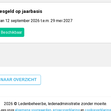
lesgeld op jaarbasis
van 12 september 2026 t.e.m. 29 mei 2027
Beschikbaar
 NAAR OVERZICHT
2026 © Ledenbeheer.be, ledenadministratie zonder moeite.
Lees onze
algemene voorwaarden
,
privacyverklaring
en
cookieverklaring