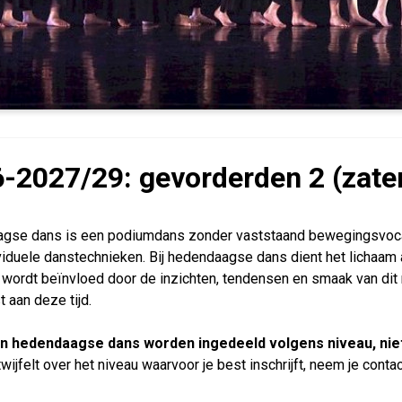
-2027/29: gevorderden 2 (zate
gse dans is een podiumdans zonder vaststaand bewegingsvocabu
viduele danstechnieken. Bij hedendaagse dans dient het lichaam 
 wordt beïnvloed door de inzichten, tendensen en smaak van di
 aan deze tijd.
n hedendaagse dans worden ingedeeld volgens niveau, niet
 twijfelt over het niveau waarvoor je best inschrijft, neem je co