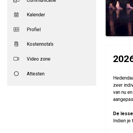
Communicatie
Kalender
Profiel
Kostennota's
2026
Video zone
Attesten
Hedendaa
zeer indi
van nu en
aangepast
De lesse
Indien je