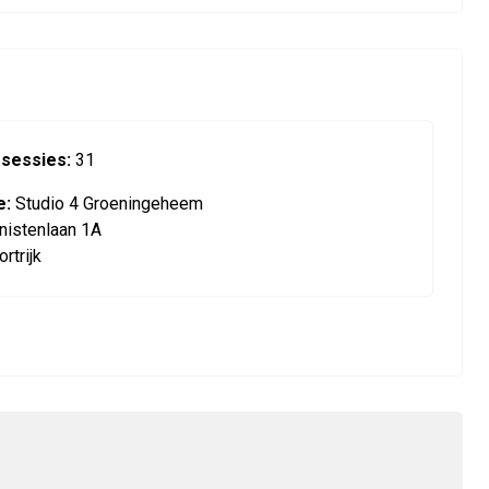
 sessies:
31
e:
Studio 4 Groeningeheem
nistenlaan 1A
rtrijk