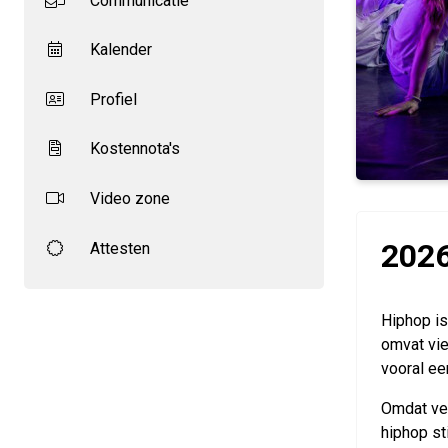
Communicatie
Kalender
Profiel
Kostennota's
Video zone
2026
Attesten
Hiphop is
omvat vie
vooral ee
Omdat vel
hiphop st