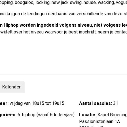
opping, boogaloo, locking, new jack swing, house, wacking, vogue, d
ans krijgen de leerlingen een basis van verschillende van deze sti
n Hiphop worden ingedeeld volgens niveau, niet volgens lee
 twijfelt over het niveau waarvoor je best inschrijft, neem je co
Kalender
eer:
vrijdag van 18u15 tot 19u15
Aantal sessies:
31
orieën:
6. hiphop (vanaf 6de leerjaar)
Locatie:
Kapel Groeni
Passionistenlaan 1A