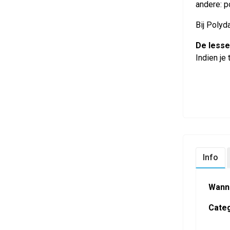
andere: p
Bij Polyd
De lesse
Indien je
Info
Wann
Categ