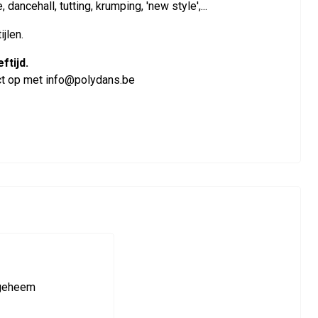
ancehall, tutting, krumping, 'new style',...
jlen.
ftijd.
ntact op met info@polydans.be
ngeheem