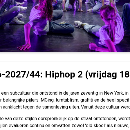
-2027/44: Hiphop 2 (vrijdag 18
 een subcultuur die ontstond in de jaren zeventig in New York, in
r belangrijke pijlers: MCing, turntablism, graffiti en de heel sp
n aanklacht tegen de samenleving uiten. Vanuit deze cultuur werd
e van deze stijlen oorspronkelijk op de straat ontstonden, word
ijlen evalueren continu en omvatten zowel 'old skool' als nieuwe