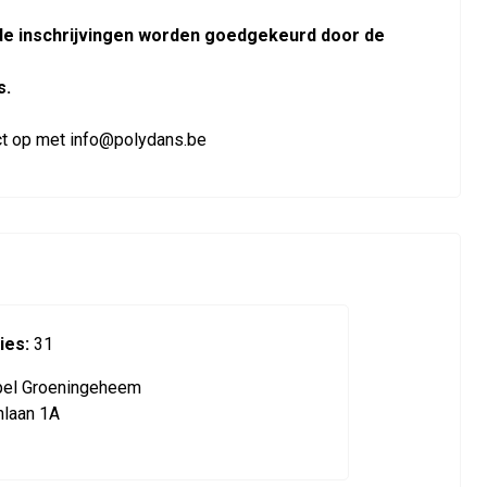
de inschrijvingen worden goedgekeurd door de
s.
ntact op met info@polydans.be
ies:
31
el Groeningeheem
nlaan 1A