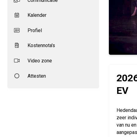
Communicatie
Kalender
Profiel
Kostennota's
Video zone
2026
Attesten
EV
Hedendaa
zeer indi
van nu en
aangepast