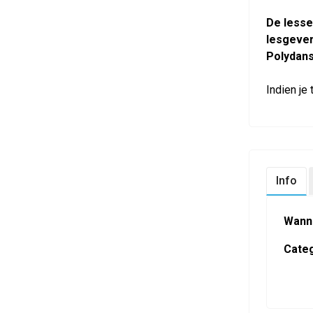
De lesse
lesgeve
Polydans
Indien je
Info
Wann
Categ