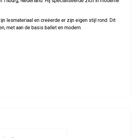
ilburg, Neder­land. Hij spe­cial­iseerde zich in mod­erne
les­ma­ter­i­aal en creëerde er zijn eigen stijl rond. Dit
n, met aan de basis bal­let en mod­ern.