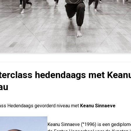
erclass hedendaags met Keanu
au
ass Hedendaags gevorderd niveau met
Keanu Sinnaeve
Keanu Sin­naeve (°1996) is een gedip­l