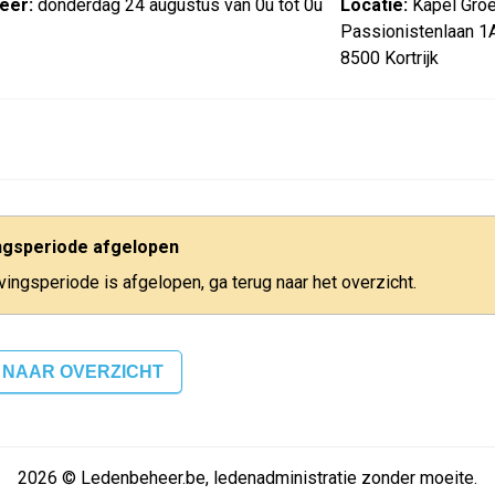
eer:
donderdag 24 augustus van 0u tot 0u
Locatie:
Kapel Gro
Passionistenlaan 1
8500 Kortrijk
ingsperiode afgelopen
jvingsperiode is afgelopen, ga terug naar het overzicht.
 NAAR OVERZICHT
2026 © Ledenbeheer.be, ledenadministratie zonder moeite.