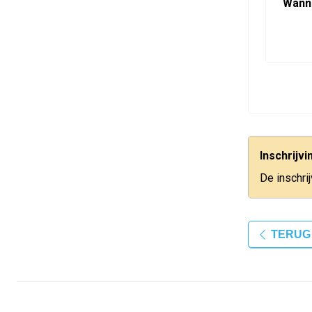
Wann
Inschrijv
De inschri
TERUG