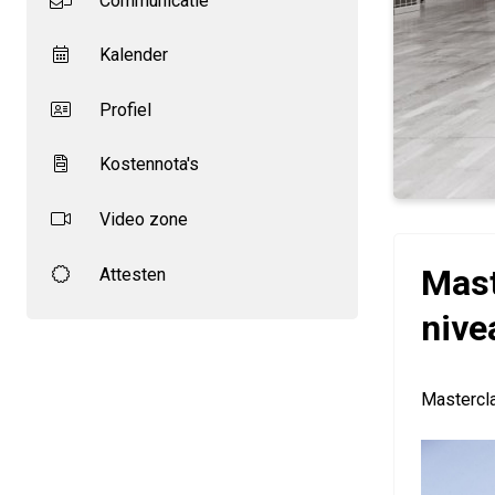
Communicatie
Kalender
Profiel
Kostennota's
Video zone
Mast
Attesten
nive
Mastercl