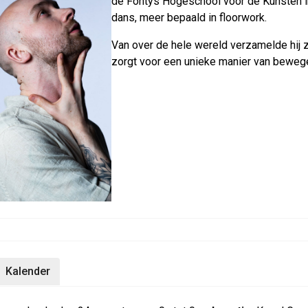
de Fontys Hogeschool voor de Kun­sten in T
dans, meer bepaald in floor­work.
Van over de hele wereld verzamelde hij zijn 
zor­gt voor een unieke mani­er van bewe­ge
Kalender