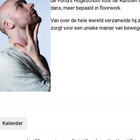
de Fontys Hogeschool voor de Kun­sten in T
dans, meer bepaald in floor­work.
Van over de hele wereld verzamelde hij zijn 
zor­gt voor een unieke mani­er van bewe­ge
Kalender