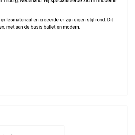
ilburg, Neder­land. Hij spe­cial­iseerde zich in mod­erne
les­ma­ter­i­aal en creëerde er zijn eigen stijl rond. Dit
n, met aan de basis bal­let en mod­ern.