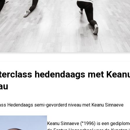
erclass hedendaags met Keanu
au
ass Hedendaags semi-gevorderd niveau met Keanu Sinnaeve
Keanu Sin­naeve (°1996) is een gedip­l