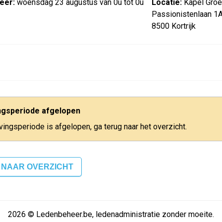
eer:
woensdag 23 augustus van 0u tot 0u
Locatie:
Kapel Gro
Passionistenlaan 1
8500 Kortrijk
ingsperiode afgelopen
jvingsperiode is afgelopen, ga terug naar het overzicht.
 NAAR OVERZICHT
2026 © Ledenbeheer.be, ledenadministratie zonder moeite.