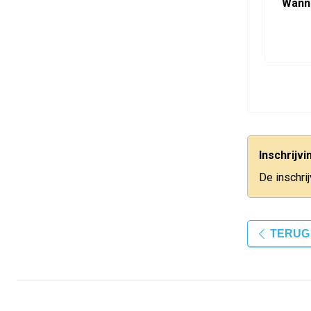
Wann
Inschrijv
De inschri
TERUG