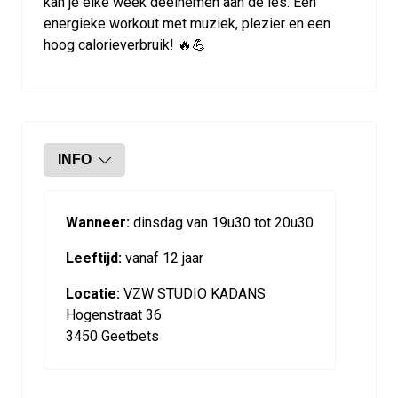
kan je elke week deelnemen aan de les. Een
energieke workout met muziek, plezier en een
hoog calorieverbruik! 🔥💪
INFO
Wanneer:
dinsdag van 19u30 tot 20u30
Leeftijd:
vanaf 12 jaar
Locatie:
VZW STUDIO KADANS
Hogenstraat 36
3450 Geetbets